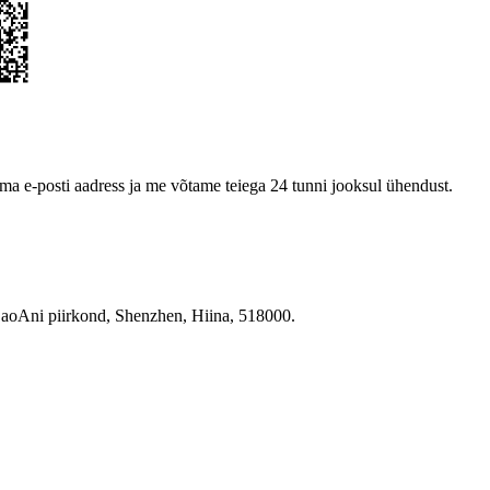
oma e-posti aadress ja me võtame teiega 24 tunni jooksul ühendust.
BaoAni piirkond, Shenzhen, Hiina, 518000.