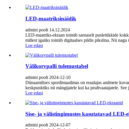
LED-maatriksinäidik
admini poolt 14.12.2024
LED-maatriks-ekraan toimib sarnaselt pusletükkide kokku
millest igaüks toimib digitaalses pildis pikslina. Nii nagu
Loe edasi
Välikorvpalli tulemustabel
admini poolt 2024-12-10
Dünaamilises spordimaailmas on reaalajas andmete kuvam
keskpunktiks nii mängijatele kui ka pealtvaatajatele. See
Loe edasi
Sise- ja välistingimustes kasutatavad LED-
admini poolt 2024-12-07