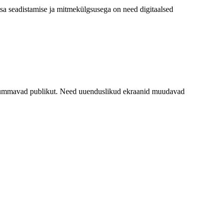
tsa seadistamise ja mitmekülgsusega on need digitaalsed
is lummavad publikut. Need uuenduslikud ekraanid muudavad