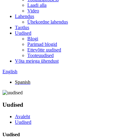
Laadi alla
Video
Lahendus
Ühekordne lahendus
Taotlus
Uudised
Blogi
Parimad blogid
Ettevõtte uudised
Tooteuudised
Võta meiega ühendust
English
Spanish
Uudised
Avaleht
Uudised
Uudised