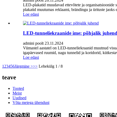
admini poolt 26.11.2024
LED-plakatid muudavad ettevõtete ja organisatsioonide sõ
plakatid muutumas reklaami, brändingu ja ürituste jaoks 
Loe edasi
LED-tunneliekraanide ime: põhjalik juhen
admini poolt 23.11.2024
Viimastel aastatel on LED-tunneliekraanid muutnud visu
igapäevased ruumid, nagu tunnelid ja koridorid, kütkest
Loe edasi
1
2
3
4
5
6
Järgmine >
>>
Lehekülg 1 / 8
teave
Tooted
Meist
Uudised
Võta meiega ühendust