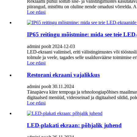
Reklaami puhul sõltub sise- ja välistingimustes kasutata
piirangud, mistõttu on oluline nende omadusi võrrelda. A
Loe edasi
IP65 reitingu mõistmine: mida see teie LE
admini poolt 2024-12-03
LED-ekraani valimisel, eriti välistingimustes või tööstusl
tolmule ja veele, tagades selle usaldusväärse toimimise 
Loe edasi
Restorani ekraani vajalikkus
admini poolt 30.11.2024
Tänapäeva kiire tempoga ja tehnoloogiapõhises maailmas o
digitaalsed menüüd, videoseinad ja digitaalsed sildid, pol
Loe edasi
LED-plakati ekraan: põhjalik juhend