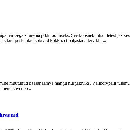
panemisega suurema pildi loomiseks. See koosneb tuhandetest pisikest
 üksikud pusletükid sobivad kokku, et paljastada terviklik...
ine muutunud kaasahaarava mängu nurgakiviks. Välikorvpalli tulemusta
 juhend süveneb ...
ekraanid