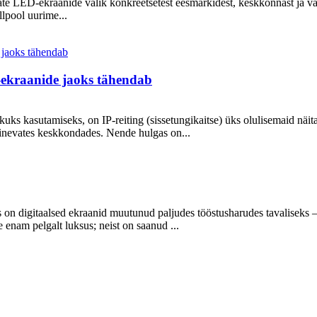
vate LED-ekraanide valik konkreetsetest eesmärkidest, keskkonnast ja v
llpool uurime...
D-ekraanide jaoks tähendab
ikuks kasutamiseks, on IP-reiting (sissetungikaitse) üks olulisemaid näit
erinevates keskkondades. Nende hulgas on...
n digitaalsed ekraanid muutunud paljudes tööstusharudes tavaliseks – j
e enam pelgalt luksus; neist on saanud ...