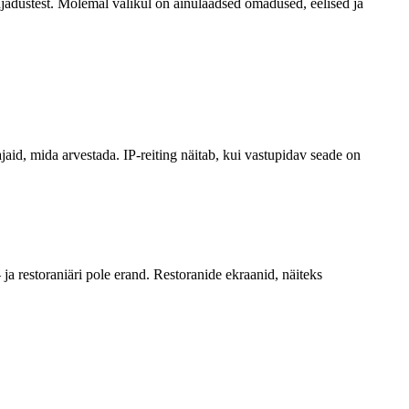
ajadustest. Mõlemal valikul on ainulaadsed omadused, eelised ja
ajaid, mida arvestada. IP-reiting näitab, kui vastupidav seade on
a restoraniäri pole erand. Restoranide ekraanid, näiteks