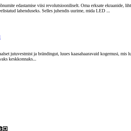
numite edastamise viisi revolutsiooniliselt. Oma erksate ekraanide, lih
eelistatud lahenduseks. Selles juhendis uurime, mida LED ...
d
aalset jutuvestmist ja brändingut, luues kaasahaaravaid kogemusi, m
avaks keskkonnaks...