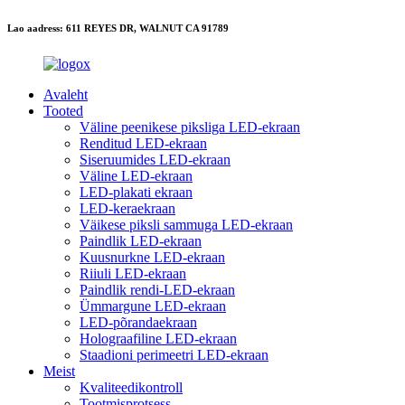
Lao aadress: 611 REYES DR, WALNUT CA 91789
Avaleht
Tooted
Väline peenikese piksliga LED-ekraan
Renditud LED-ekraan
Siseruumides LED-ekraan
Väline LED-ekraan
LED-plakati ekraan
LED-keraekraan
Väikese piksli sammuga LED-ekraan
Paindlik LED-ekraan
Kuusnurkne LED-ekraan
Riiuli LED-ekraan
Paindlik rendi-LED-ekraan
Ümmargune LED-ekraan
LED-põrandaekraan
Holograafiline LED-ekraan
Staadioni perimeetri LED-ekraan
Meist
Kvaliteedikontroll
Tootmisprotsess