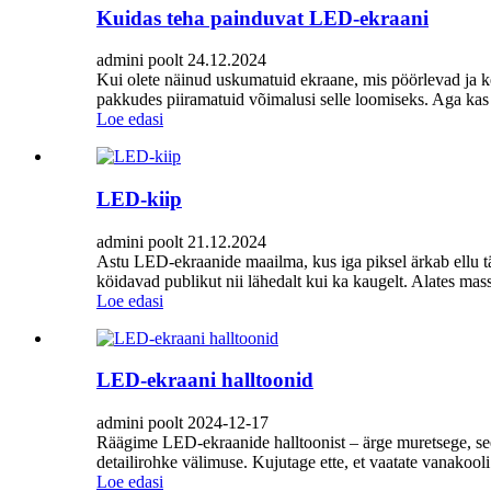
Kuidas teha painduvat LED-ekraani
admini poolt 24.12.2024
Kui olete näinud uskumatuid ekraane, mis pöörlevad ja ke
pakkudes piiramatuid võimalusi selle loomiseks. Aga kas 
Loe edasi
LED-kiip
admini poolt 21.12.2024
Astu LED-ekraanide maailma, kus iga piksel ärkab ellu tä
köidavad publikut nii lähedalt kui ka kaugelt. Alates massi
Loe edasi
LED-ekraani halltoonid
admini poolt 2024-12-17
Räägime LED-ekraanide halltoonist – ärge muretsege, see 
detailirohke välimuse. Kujutage ette, et vaatate vanakooli.
Loe edasi