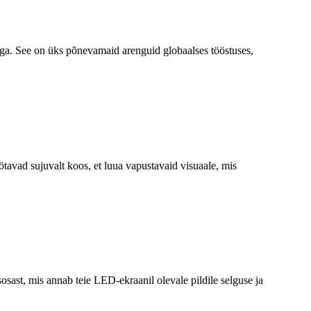
dega. See on üks põnevamaid arenguid globaalses tööstuses,
tavad sujuvalt koos, et luua vapustavaid visuaale, mis
sast, mis annab teie LED-ekraanil olevale pildile selguse ja