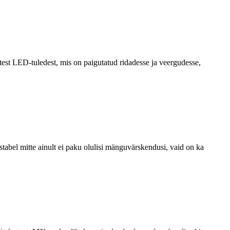
est LED-tuledest, mis on paigutatud ridadesse ja veergudesse,
bel mitte ainult ei paku olulisi mänguvärskendusi, vaid on ka