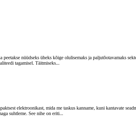
eda peetakse nüüdseks üheks kõige olulisemaks ja paljutõotavamaks se
liteedi tagamisel. Täitmiseks...
paktsest elektroonikast, mida me taskus kanname, kuni kantavate seadme
ga suhtleme. See nihe on eriti...