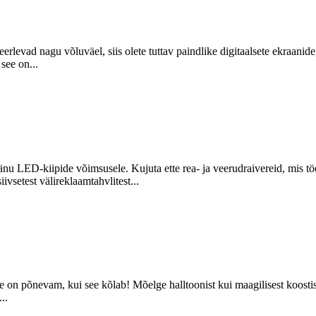
erlevad nagu võluväel, siis olete tuttav paindlike digitaalsete ekraani
see on...
nu LED-kiipide võimsusele. Kujuta ette rea- ja veerudraivereid, mis töö
ivsetest välireklaamtahvlitest...
on põnevam, kui see kõlab! Mõelge halltoonist kui maagilisest koostiso
..