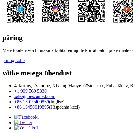
päring
Meie toodete või hinnakirja kohta päringute korral palun jätke meile 
päring kohe
võtke meiega ühendust
4. korrus, D-hoone, Xixiang Haoye tööstuspark, Fuhai tänav, 
+1 909 569 5330
sales@bescanled.com
+86 15019400869
(Inglise)
+86 13450019895
(Hispaania keel)