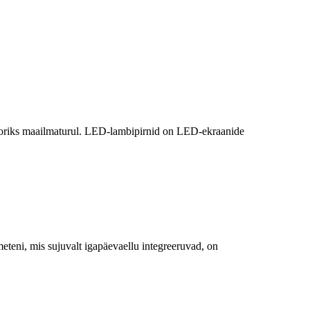
ktoriks maailmaturul. LED-lambipirnid on LED-ekraanide
teni, mis sujuvalt igapäevaellu integreeruvad, on