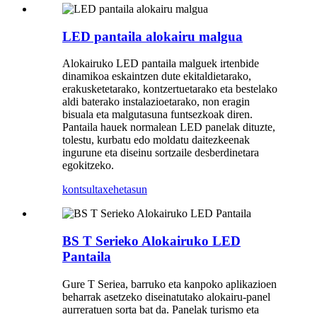
LED pantaila alokairu malgua
Alokairuko LED pantaila malguek irtenbide
dinamikoa eskaintzen dute ekitaldietarako,
erakusketetarako, kontzertuetarako eta bestelako
aldi baterako instalazioetarako, non eragin
bisuala eta malgutasuna funtsezkoak diren.
Pantaila hauek normalean LED panelak dituzte,
tolestu, kurbatu edo moldatu daitezkeenak
ingurune eta diseinu sortzaile desberdinetara
egokitzeko.
kontsulta
xehetasun
BS T Serieko Alokairuko LED
Pantaila
Gure T Seriea, barruko eta kanpoko aplikazioen
beharrak asetzeko diseinatutako alokairu-panel
aurreratuen sorta bat da. Panelak turismo eta