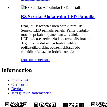
BS Serieko Alokairuko LED Pantaila
Ezagutu Bescanen azken berrikuntza, BS
Serieko LED pantaila-panela. Punta-puntako
modelo pribatuko panel hau zure alokairuko
LED bideo-esperientzia hobetzeko diseinatuta
dago. Itxura dotore eta funtzionalitate
polifazetikoarekin, edozein ekitaldi edo
ekitalditarako azken hobekuntza da.
kontsulta
xehetasun
informazioa
Produktuak
Guri buruz
Berriak
Jarri gurekin harremanetan