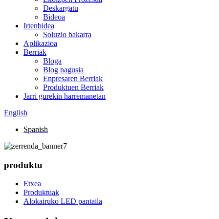
Deskargatu
Bideoa
Irtenbidea
Soluzio bakarra
Aplikazioa
Berriak
Bloga
Blog nagusia
Enpresaren Berriak
Produktuen Berriak
Jarri gurekin harremanetan
English
Spanish
produktu
Etxea
Produktuak
Alokairuko LED pantaila