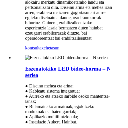
alokairu merkatu dinamikoetarako landu eta
pertsonalizatu dira. Diseinu arina eta mehea izan
arren, erabilera maizaren gogortasunari aurre
egiteko diseinatuta daude, oso iraunkorrak
bihurtuz. Gainera, erabiltzaileentzako
esperientzia lasaia bermatzen duten hainbat
ezaugarri erabilerrazak dituzte, bai
operadoreentzat bai erabiltzaileentzat.
kontsulta
xehetasun
Eszenatokiko LED bideo-horma – N
seriea
● Diseinu mehea eta arina;
● Kableatu sistema integratua;
● Aurreko eta atzeko sarbide osoko mantentze-
lanak;
● Bi tamainako armairuak, egokitzeko
modukoak eta bateragarriak;
● Aplikazio multifuntzionala;
● Instalazio Aukera Hainbat.