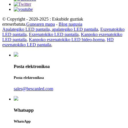
© Copyright - 2020-2025 : Eskubide guztiak
erreserbatuta.
Gunearen mapa
-
Blog nagusia
Apalategiko LED pantaila, apalategiko LED pantaila
,
Eszenatokiko
LED pantaila
,
Eszenatokiko LED pantaila
,
Kanpoko eszenatokiko
LED pantaila
,
Kanpoko eszenatokiko LED bideo-horma
,
HD
eszenatokiko LED pantaila
,
Posta elektronikoa
Posta elektronikoa
sales@bescanled.com
Whatsapp
WhatsApp