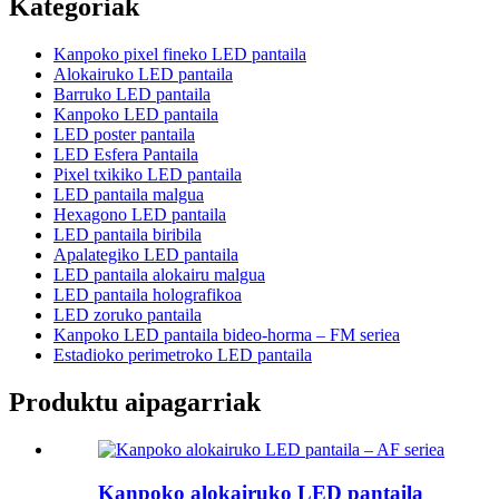
Kategoriak
Kanpoko pixel fineko LED pantaila
Alokairuko LED pantaila
Barruko LED pantaila
Kanpoko LED pantaila
LED poster pantaila
LED Esfera Pantaila
Pixel txikiko LED pantaila
LED pantaila malgua
Hexagono LED pantaila
LED pantaila biribila
Apalategiko LED pantaila
LED pantaila alokairu malgua
LED pantaila holografikoa
LED zoruko pantaila
Kanpoko LED pantaila bideo-horma – FM seriea
Estadioko perimetroko LED pantaila
Produktu aipagarriak
Kanpoko alokairuko LED pantaila