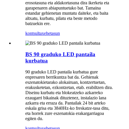
erosotasuna eta aldakortasuna dira ikerketa eta
garapenaren abiapuntuetako bat. Tamaina
estandar gehienetan muntatu daiteke, eta baita
altxatu, kurbatu, pilatu eta beste metodo
batzuekin ere.
kontsulta
xehetasun
BS 90 graduko LED pantaila
kurbatua
90 graduko LED pantaila kurbatua gure
enpresaren berrikuntza bat da. Gehienak
eszenatokietarako alokairuan, kontzertuetan,
erakusketetan, ezkontzetan, etab. erabiltzen dira.
Diseinu kurbatu eta blokeatzeko azkarreko
ezaugarri bikainak dituztenez, instalazio lana
azkarra eta erraza da. Pantailak 24 bit arteko
eskala grisa eta 3840Hz-ko freskatze-tasa ditu,
eta horrek zure eszenatokia erakargarriagoa
egiten du.
kontsulta
xehetasun