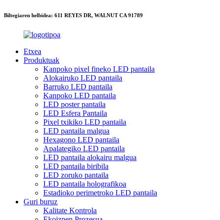
Biltegiaren helbidea: 611 REYES DR, WALNUT CA 91789
Etxea
Produktuak
Kanpoko pixel fineko LED pantaila
Alokairuko LED pantaila
Barruko LED pantaila
Kanpoko LED pantaila
LED poster pantaila
LED Esfera Pantaila
Pixel txikiko LED pantaila
LED pantaila malgua
Hexagono LED pantaila
Apalategiko LED pantaila
LED pantaila alokairu malgua
LED pantaila biribila
LED zoruko pantaila
LED pantaila holografikoa
Estadioko perimetroko LED pantaila
Guri buruz
Kalitate Kontrola
Ekoizpen Prozesua