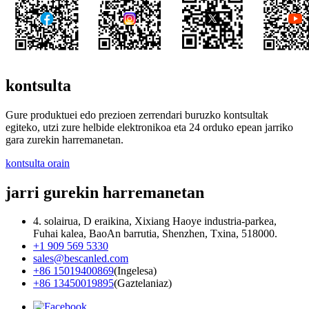
kontsulta
Gure produktuei edo prezioen zerrendari buruzko kontsultak
egiteko, utzi zure helbide elektronikoa eta 24 orduko epean jarriko
gara zurekin harremanetan.
kontsulta orain
jarri gurekin harremanetan
4. solairua, D eraikina, Xixiang Haoye industria-parkea,
Fuhai kalea, BaoAn barrutia, Shenzhen, Txina, 518000.
+1 909 569 5330
sales@bescanled.com
+86 15019400869
(Ingelesa)
+86 13450019895
(Gaztelaniaz)