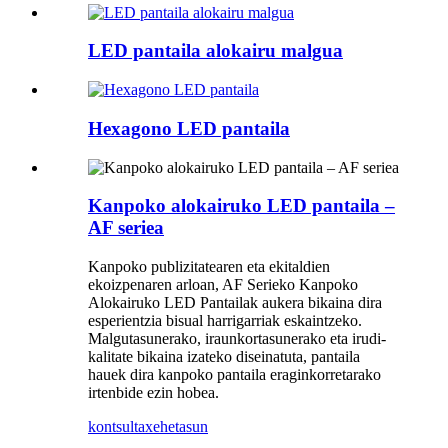
LED pantaila alokairu malgua
Hexagono LED pantaila
Kanpoko alokairuko LED pantaila –
AF seriea
Kanpoko publizitatearen eta ekitaldien
ekoizpenaren arloan, AF Serieko Kanpoko
Alokairuko LED Pantailak aukera bikaina dira
esperientzia bisual harrigarriak eskaintzeko.
Malgutasunerako, iraunkortasunerako eta irudi-
kalitate bikaina izateko diseinatuta, pantaila
hauek dira kanpoko pantaila eraginkorretarako
irtenbide ezin hobea.
kontsulta
xehetasun