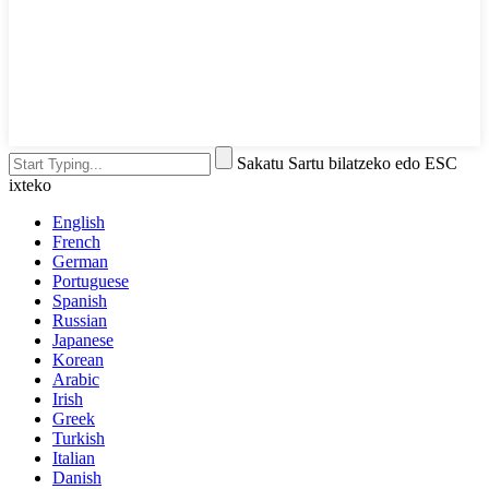
Sakatu Sartu bilatzeko edo ESC
ixteko
English
French
German
Portuguese
Spanish
Russian
Japanese
Korean
Arabic
Irish
Greek
Turkish
Italian
Danish