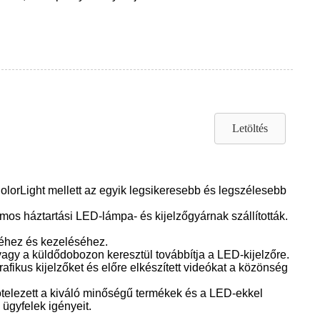
Letöltés
olorLight mellett az egyik legsikeresebb és legszélesebb
mos háztartási LED-lámpa- és kijelzőgyárnak szállították.
éséhez és kezeléséhez.
vagy a küldődobozon keresztül továbbítja a LED-kijelzőre.
fikus kijelzőket és előre elkészített videókat a közönség
kötelezett a kiváló minőségű termékek és a LED-ekkel
 ügyfelek igényeit.