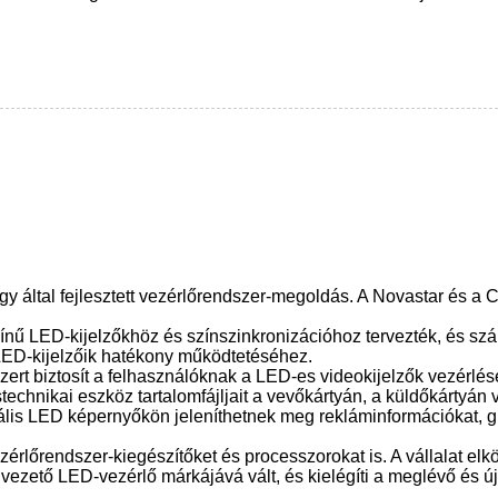
y által fejlesztett vezérlőrendszer-megoldás. A Novastar és a C
zínű LED-kijelzőkhöz és színszinkronizációhoz tervezték, és szá
LED-kijelzőik hatékony működtetéséhez.
szert biztosít a felhasználóknak a LED-es videokijelzők vezérl
echnikai eszköz tartalomfájljait a vevőkártyán, a küldőkártyán 
ális LED képernyőkön jeleníthetnek meg rekláminformációkat, gra
érlőrendszer-kiegészítőket és processzorokat is. A vállalat el
vezető LED-vezérlő márkájává vált, és kielégíti a meglévő és új