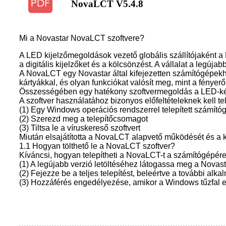
NovaLCT V5.4.8
Mi a Novastar NovaLCT szoftvere?
A LED kijelzőmegoldások vezető globális szállítójaként a 
a digitális kijelzőket és a kölcsönzést. A vállalat a legúja
A NovaLCT egy Novastar által kifejezetten számítógépekhez
kártyákkal, és olyan funkciókat valósít meg, mint a fényer
Összességében egy hatékony szoftvermegoldás a LED-képe
A szoftver használatához bizonyos előfeltételeknek kell tel
(1) Egy Windows operációs rendszerrel telepített számító
(2) Szerezd meg a telepítőcsomagot
(3) Tiltsa le a víruskereső szoftvert
Miután elsajátította a NovaLCT alapvető működését és a k
1.1 Hogyan tölthető le a NovaLCT szoftver?
Kíváncsi, hogyan telepítheti a NovaLCT-t a számítógépé
(1) A legújabb verzió letöltéséhez látogassa meg a Novastar
(2) Fejezze be a teljes telepítést, beleértve a további alk
(3) Hozzáférés engedélyezése, amikor a Windows tűzfal e