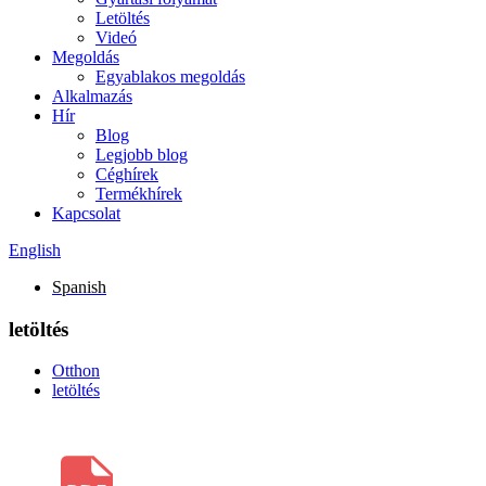
Letöltés
Videó
Megoldás
Egyablakos megoldás
Alkalmazás
Hír
Blog
Legjobb blog
Céghírek
Termékhírek
Kapcsolat
English
Spanish
letöltés
Otthon
letöltés