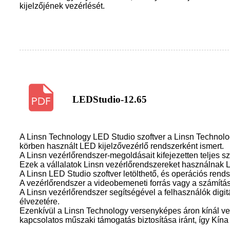
kijelzőjének vezérlését.
LEDStudio-12.65
A Linsn Technology LED Studio szoftver a Linsn Technolog
körben használt LED kijelzővezérlő rendszerként ismert.
A Linsn vezérlőrendszer-megoldásait kifejezetten teljes s
Ezek a vállalatok Linsn vezérlőrendszereket használnak 
A Linsn LED Studio szoftver letölthető, és operációs rend
A vezérlőrendszer a videobemeneti forrás vagy a számítást
A Linsn vezérlőrendszer segítségével a felhasználók digit
élvezetére.
Ezenkívül a Linsn Technology versenyképes áron kínál vez
kapcsolatos műszaki támogatás biztosítása iránt, így Kína 