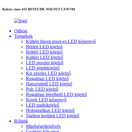
Raktár címe: 611 REYES DR, WALNUT CA 91789
Otthon
Termékek
Kültéri finom pixel-es LED képernyő
Bérleti LED kijelző
Beltéri LED kijelző
Kültéri LED kijelző
LED poszter kijelző
LED gömbkijelző
Kis pixeles LED kijelző
Rugalmas LED kijelző
Hatszögletű LED kijelző
Polc LED kijelző
Rugalmas bérelhető LED kijelző
Kerek LED képernyő
LED padlókijelző
Holografikus LED kijelző
Stadion kerületi LED kijelző
Rólunk
Minőségellenőrzés
Gyártási folyamat