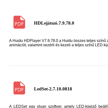
HDLejátszó.7.9.78.0
A Huidu HDPlayer V7.9.78.0 a Huidu összes teljes színű as
animációt, valamint vezérli és kezeli a teljes színű LED kij
LedSet-2.7.10.0818
A LEDSet egy olyan szoftver, amely LED-kijelző beállí