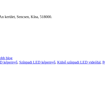
oAn kerület, Sencsen, Kína, 518000.
obb blog
D képernyő
,
Színpadi LED képernyő
,
Külső színpadi LED videófal
,
P