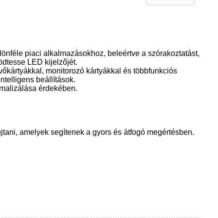
lönféle piaci alkalmazásokhoz, beleértve a szórakoztatást,
ködtesse LED kijelzőjét.
vőkártyákkal, monitorozó kártyákkal és többfunkciós
ntelligens beállítások.
imalizálása érdekében.
újtani, amelyek segítenek a gyors és átfogó megértésben.