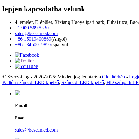
lépjen kapcsolatba velünk
4. emelet, D épület, Xixiang Haoye ipari park, Fuhai utca, Ba
+1 909 569 5330
sales@bescanled.com
+86 15019400869
(Angol)
+86 13450019895
(spanyol)
© Szerzői jog - 2020-2025: Minden jog fenntartva.
Oldaltérkép
-
Legj
Kültéri színpadi LED kijelző
,
Színpadi LED kijelző
,
HD színpadi LE
Email
Email
sales@bescanled.com