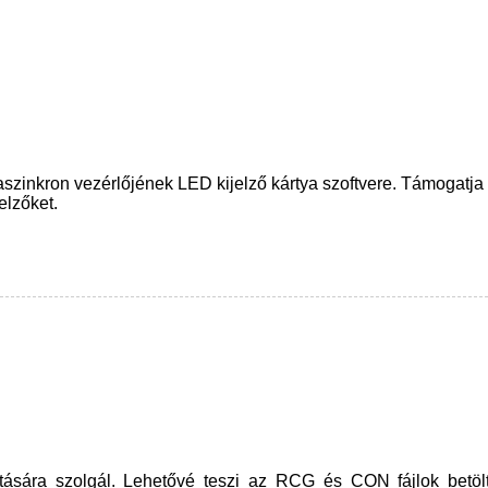
zinkron vezérlőjének LED kijelző kártya szoftvere. Támogatja a
elzőket.
tására szolgál. Lehetővé teszi az RCG és CON fájlok betölt