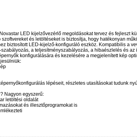
Novastar LED kijelzővezérlő megoldásokat tervez és fejleszt kü
bb szoftvereket és letöltéseket is biztosítja, hogy hatékonyan mű
 biztosított LED-kijelző-konfiguráló eszköz. Kompatibilis a ve
ő-szabályozás, a teljesítményszabályozás, a hibaészlelés és az i
rnyők konfigurálására és kezelésére a megjelenített kép opt
jesülniük:
gép
épernyőkonfigurálás lépéseit, részletes utasításokat tudunk ny
re? Nagyon egyszerű:
 letöltési oldalát
almazásokat és illesztőprogramokat is
mlékezteti