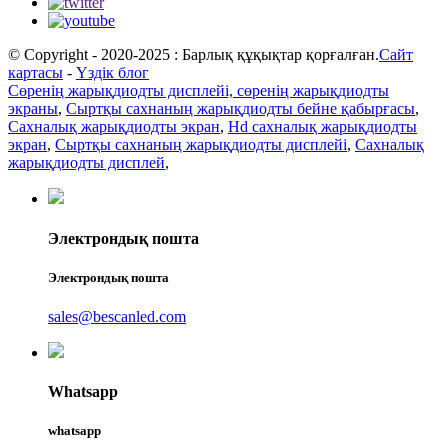
© Copyright - 2020-2025 : Барлық құқықтар қорғалған.
Сайт
картасы
-
Үздік блог
Сөренің жарықдиодты дисплейі, сөренің жарықдиодты
экраны
,
Сыртқы сахнаның жарықдиодты бейне қабырғасы
,
Сахналық жарықдиодты экран
,
Hd сахналық жарықдиодты
экран
,
Сыртқы сахнаның жарықдиодты дисплейі
,
Сахналық
жарықдиодты дисплей
,
Электрондық пошта
Электрондық пошта
sales@bescanled.com
Whatsapp
whatsapp