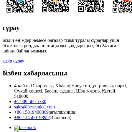
сұрау
Біздің өнімдер немесе бағалар тізімі туралы сұраулар үшін
бізге электрондық поштаңызды қалдырыңыз, біз 24 сағат
ішінде байланысамыз.
қазір сұрау
бізбен хабарласыңы
4-қабат, D корпусы, Xixiang Haoye индустриялық паркі,
Фухай көшесі, Баоань ауданы, Шэньчжэнь, Қытай,
518000.
+1 909 569 5330
sales@bescanled.com
+86 15019400869
(ағылшынша)
+86 13450019895
(Испаньол)