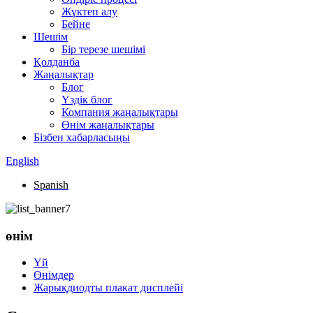
Жүктеп алу
Бейне
Шешім
Бір терезе шешімі
Қолданба
Жаңалықтар
Блог
Үздік блог
Компания жаңалықтары
Өнім жаңалықтары
Бізбен хабарласыңы
English
Spanish
өнім
Үй
Өнімдер
Жарықдиодты плакат дисплейі