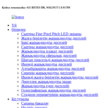
Қойма мекенжайы: 611 REYES DR, WALNUT CA 91789
Үй
Өнімдер
Сыртқы Fine Pixel Pitch LED экраны
Жалға берілетін жарықдиодты дисплей
Ішкі жарықдиодты дисплей
Сыртқы жарықдиодты дисплей
Жарықдиодты плакат дисплейі
Жарықдиодты сфералық дисплей
Шағын пиксельді жарықдиодты дисплей
Икемді жарықдиодты дисплей
Алтыбұрышты жарықдиодты дисплей
Сөренің жарықдиодты дисплейі
Икемді жалға берілетін жарықдиодты дисплей
Дөңгелек жарықдиодты экран
Жарықдиодты еден дисплейі
Голографиялық жарықдиодты дисплей
Стадион периметрінің жарықдиодты дисплейі
Біз туралы
Сапаны бақылау
Өндіріс процесі