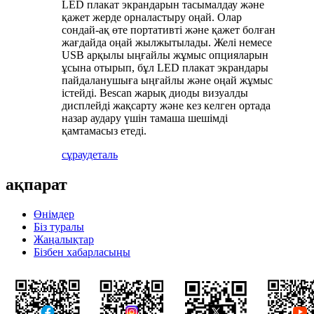
LED плакат экрандарын тасымалдау және
қажет жерде орналастыру оңай. Олар
сондай-ақ өте портативті және қажет болған
жағдайда оңай жылжытылады. Желі немесе
USB арқылы ыңғайлы жұмыс опцияларын
ұсына отырып, бұл LED плакат экрандары
пайдаланушыға ыңғайлы және оңай жұмыс
істейді. Bescan жарық диоды визуалды
дисплейді жақсарту және кез келген ортада
назар аудару үшін тамаша шешімді
қамтамасыз етеді.
сұрау
деталь
ақпарат
Өнімдер
Біз туралы
Жаңалықтар
Бізбен хабарласыңы