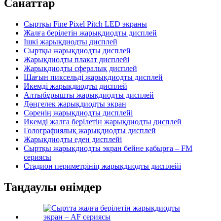
Санаттар
Сыртқы Fine Pixel Pitch LED экраны
Жалға берілетін жарықдиодты дисплей
Ішкі жарықдиодты дисплей
Сыртқы жарықдиодты дисплей
Жарықдиодты плакат дисплейі
Жарықдиодты сфералық дисплей
Шағын пиксельді жарықдиодты дисплей
Икемді жарықдиодты дисплей
Алтыбұрышты жарықдиодты дисплей
Дөңгелек жарықдиодты экран
Сөренің жарықдиодты дисплейі
Икемді жалға берілетін жарықдиодты дисплей
Голографиялық жарықдиодты дисплей
Жарықдиодты еден дисплейі
Сыртқы жарықдиодты экран бейне қабырға – FM
сериясы
Стадион периметрінің жарықдиодты дисплейі
Таңдаулы өнімдер