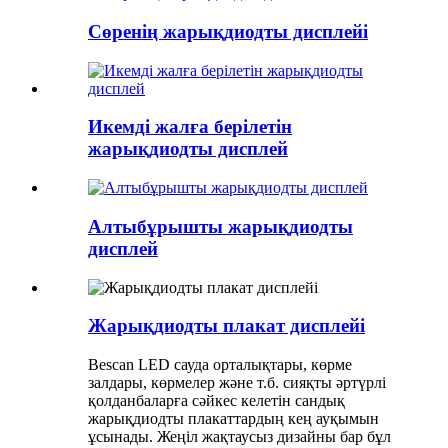
Сөренің жарықдиодты дисплейі
Икемді жалға берілетін
жарықдиодты дисплей
Алтыбұрышты жарықдиодты
дисплей
Жарықдиодты плакат дисплейі
Bescan LED сауда орталықтары, көрме
залдары, көрмелер және т.б. сияқты әртүрлі
қолданбаларға сәйкес келетін сандық
жарықдиодты плакаттардың кең ауқымын
ұсынады. Жеңіл жақтаусыз дизайны бар бұл