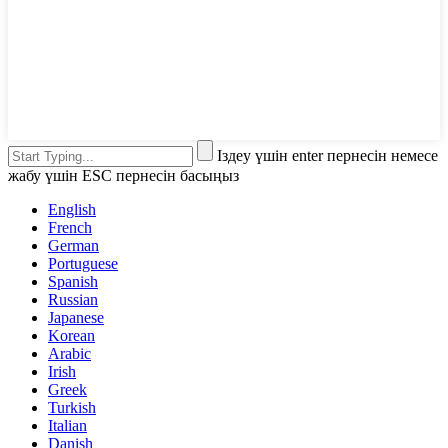
Іздеу үшін enter пернесін немесе
жабу үшін ESC пернесін басыңыз
English
French
German
Portuguese
Spanish
Russian
Japanese
Korean
Arabic
Irish
Greek
Turkish
Italian
Danish