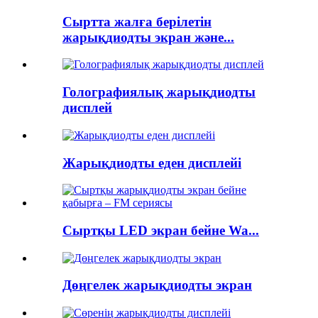
Сыртта жалға берілетін
жарықдиодты экран және...
Голографиялық жарықдиодты
дисплей
Жарықдиодты еден дисплейі
Сыртқы LED экран бейне Wa...
Дөңгелек жарықдиодты экран