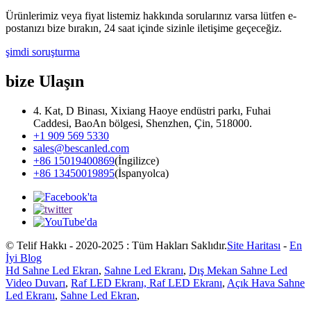
Ürünlerimiz veya fiyat listemiz hakkında sorularınız varsa lütfen e-
postanızı bize bırakın, 24 saat içinde sizinle iletişime geçeceğiz.
şimdi soruşturma
bize Ulaşın
4. Kat, D Binası, Xixiang Haoye endüstri parkı, Fuhai
Caddesi, BaoAn bölgesi, Shenzhen, Çin, 518000.
+1 909 569 5330
sales@bescanled.com
+86 15019400869
(İngilizce)
+86 13450019895
(İspanyolca)
© Telif Hakkı - 2020-2025 : Tüm Hakları Saklıdır.
Site Haritası
-
En
İyi Blog
Hd Sahne Led Ekran
,
Sahne Led Ekranı
,
Dış Mekan Sahne Led
Video Duvarı
,
Raf LED Ekranı, Raf LED Ekranı
,
Açık Hava Sahne
Led Ekranı
,
Sahne Led Ekran
,