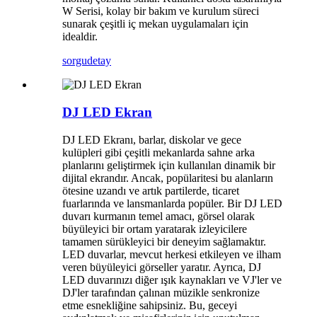
W Serisi, kolay bir bakım ve kurulum süreci
sunarak çeşitli iç mekan uygulamaları için
idealdir.
sorgu
detay
DJ LED Ekran
DJ LED Ekranı, barlar, diskolar ve gece
kulüpleri gibi çeşitli mekanlarda sahne arka
planlarını geliştirmek için kullanılan dinamik bir
dijital ekrandır. Ancak, popülaritesi bu alanların
ötesine uzandı ve artık partilerde, ticaret
fuarlarında ve lansmanlarda popüler. Bir DJ LED
duvarı kurmanın temel amacı, görsel olarak
büyüleyici bir ortam yaratarak izleyicilere
tamamen sürükleyici bir deneyim sağlamaktır.
LED duvarlar, mevcut herkesi etkileyen ve ilham
veren büyüleyici görseller yaratır. Ayrıca, DJ
LED duvarınızı diğer ışık kaynakları ve VJ'ler ve
DJ'ler tarafından çalınan müzikle senkronize
etme esnekliğine sahipsiniz. Bu, geceyi